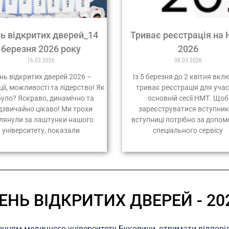
ь відкритих дверей_14
Триває реєстрація на
березня 2026 року
2026
16.03.2026
08.03.2026
нь відкритих дверей 2026 –
Із 5 березня до 2 квітня вк
ції, можливості та лідерство! Як
триває реєстрація для учас
було? Яскраво, динамічно та
основній сесії НМТ. Щоб
дзвичайно цікаво! Ми трохи
зареєструватися вступник
лянули за лаштунки нашого
вступниці потрібно за допо
університету, показали
спеціального сервісу
ЕНЬ ВІДКРИТИХ ДВЕРЕЙ - 20
нням медичного університету Буковини, отримати відповіді