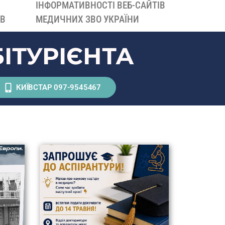
ІНФОРМАТИВНОСТІ ВЕБ-САЙТІВ
ІВ
МЕДИЧНИХ ЗВО УКРАЇНИ
ІТУРІЄНТА
КИЇВСТАР 097-9545467