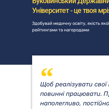
Буковинський Державн
Університет - це твоя мрія
Здобувай медичну освіту, якість як
рейтингами та нагородами
Щоб реалізувати свої 
повинні працювати. П
наполегливо, постійно