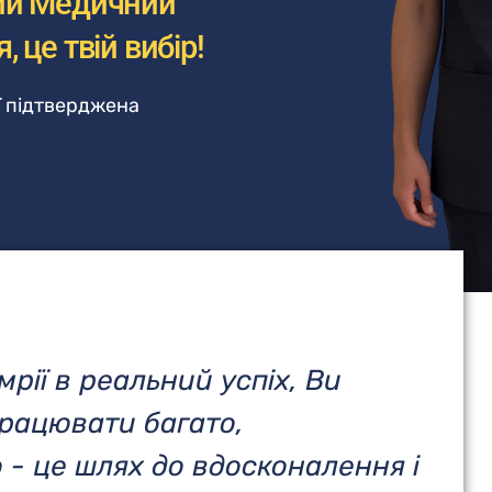
ий Медичний
, це твій вибір!
ої підтверджена
мрії в реальний успіх, Ви
рацювати багато,
 - це шлях до вдосконалення і