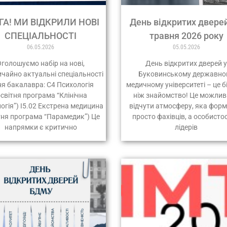
ГА! МИ ВІДКРИЛИ НОВІ
День відкритих двере
СПЕЦІАЛЬНОСТІ
травня 2026 року
06.05.2026
05.05.2026
Оголошуємо набір на нові,
День відкритих дверей 
чайно актуальні спеціальності
Буковинському державно
ня бакалавра: С4 Психологія
медичному університеті – це б
освітня програма “Клінічна
ніж знайомство! Це можлив
огія”) І5.02 Екстрена медицина
відчути атмосферу, яка форм
тня програма “Парамедик”) Це
просто фахівців, а особистос
напрямки є критично
лідерів