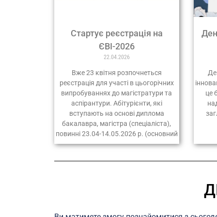
Стартує реєстрація на
Ден
ЄВІ-2026
22.04.2026
Вже 23 квітня розпочнеться
Де
реєстрація для участі в цьогорічних
іннова
випробуваннях до магістратури та
це 
аспірантури. Абітурієнти, які
на
вступають на основі диплома
заг
бакалавра, магістра (спеціаліста),
повинні 23.04-14.05.2026 р. (основний
Д
Ви матимете змогу познайомитися з сьогоде