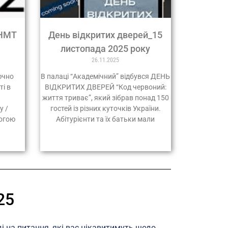
 НМТ
День відкритих дверей_15
листопада 2025 року
26.11.2025
лючно
В палаці “Академічний” відбувся ДЕНЬ
ті в
ВІДКРИТИХ ДВЕРЕЙ “Код червоний:
життя триває”, який зібрав понад 150
у /
гостей із різних куточків України.
могою
Абітурієнти та їх батьки мали
25
 на питання, які вас цікавитимуть щодо