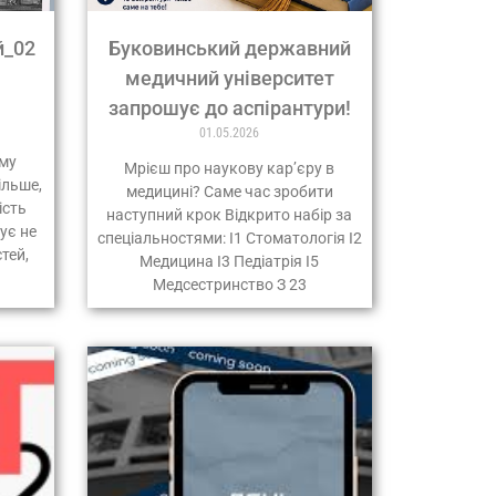
й_02
Буковинський державний
медичний університет
запрошує до аспірантури!
01.05.2026
у
му
Мрієш про наукову кар’єру в
ільше,
медицині? Саме час зробити
ість
наступний крок Відкрито набір за
ує не
спеціальностями: І1 Стоматологія І2
тей,
Медицина І3 Педіатрія І5
Медсестринство З 23