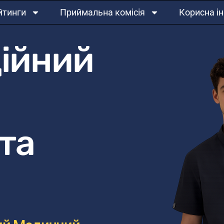
йтинги
Приймальна комісія
Корисна і
ійний
та