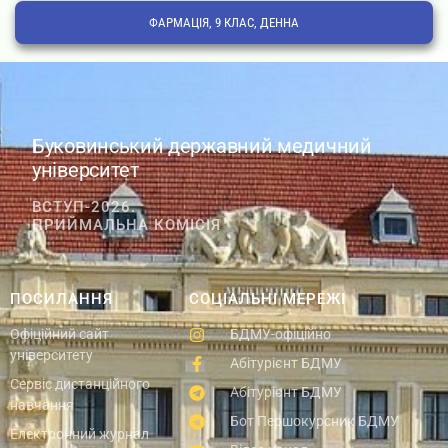
ФАРМАЦІЯ, 9 КЛАС, ДЕННА
Буковинський державний медичний
університет
ВСТУП-2026.
ПРИЙМАЛЬНА КОМІСІЯ
ПОСИЛАННЯ
СОЦІАЛЬНІ МЕРЕЖІ
Офіційний сайт
БДМУ-офіційно
університету
Абітурієнт БДМУ
Сервіс дистанційного
Абітурієнт БДМУ
навчання
Бот Першокурсник БДМУ
Електронний журнал