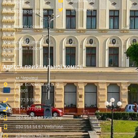
Відео канал
успішності
@BsmuEdu
Міністерство охорони
здоров'я
Міністерство освіти і
науки
Український Центр
Оцінювання Якості
Освіти
АДРЕСА ПРИЙМАЛЬНОЇ КОМІСІЇ
м. Чернівці
вул. Богомольця О., 2
58001
0372 518888
0372 577584
097 954 54 67 КиївСтар
050 954 54 67 Vodafone
pk@bsmu.edu.ua