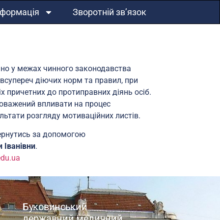
нформація
Зворотній зв’язок
чно у межах чинного законодавства
 всупереч діючих норм та правил, при
іх причетних до протиправних діянь осіб.
вноважений впливати на процес
льтати розгляду мотиваційних листів.
вернутись за допомогою
 Іванівни
.
du.ua
Буковинський
державний медичний