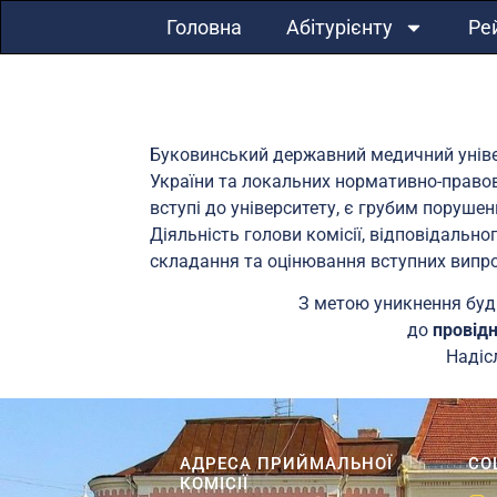
Головна
Абітурієнту
Ре
Буковинський державний медичний універ
України та локальних нормативно-правови
вступі до університету, є грубим порушен
Діяльність голови комісії, відповідальн
складання та оцінювання вступних випроб
З метою уникнення буд
до
провідн
Надіс
АДРЕСА ПРИЙМАЛЬНОЇ
СО
КОМІСІЇ