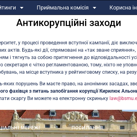
йтинги
Приймальна комісія
Корисна і
Антикорупційні заходи
ситет, у процесі проведення вступної кампанії, діє виклю
х актів. Будь-які дії, спрямовані на «так зване сприяння»,
ням і тягнуть за собою притягнення до відповідальності ус
ого секретаря є чітко регламентованою, тому, ніхто не упо
увань, на місце вступника у рейтинговому списку, на резу
ь-яких порушень Ви маєте право, на анонімних засадах, з
ого фахівця з питань запобігання корупції Кирилюк Альони
лати скаргу Ви можете на електронну скриньку
law@bsmu.e
ЦІАЛЬНІ МЕРЕЖІ
ПОСИЛАННЯ