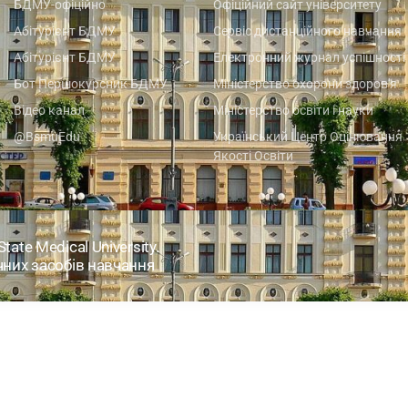
БДМУ-офіційно
Офіційний сайт університету
Абітурієнт БДМУ
Сервіс дистанційного навчання
Абітурієнт БДМУ
Електронний журнал успішності
Бот Першокурсник БДМУ
Міністерство охорони здоров'я
Відео канал
Міністерство освіти і науки
@BsmuEdu
Український Центр Оцінювання
Якості Освіти
tate Medical University.
ічних засобів навчання