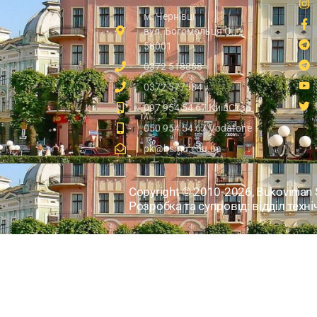
м. Чернівці
вул. Богомольця О., 2
58001
0372 518888
0372 577584
097 954 54 67 КиївСтар
050 954 54 67 Vodafone
pk@bsmu.edu.ua
Copyright © 2010-2026, Bukovinian S
Розробка та супровід: відділ техн