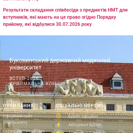
Результати складання співбесіди з предметів НМТ для
вступників, які мають на це право згідно Порядку
прийому, які відбулися 30.07.2026 року
Буковинський державний медичний
університет
ВСТУП-2026.
ПРИЙМАЛЬНА КОМІСІЯ
ПОСИЛАННЯ
СОЦІАЛЬНІ МЕРЕЖІ
Офіційний сайт
БДМУ-офіційно
університету
Абітурієнт БДМУ
Сервіс дистанційного