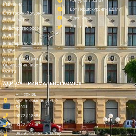
Абітурієнт БДМУ
навчання
Бот Першокурсник БДМУ
Електронний журнал
Відео канал
успішності
@BsmuEdu
Міністерство охорони
здоров'я
Міністерство освіти і
науки
Український Центр
Оцінювання Якості
Освіти
АДРЕСА ПРИЙМАЛЬНОЇ КОМІСІЇ
м. Чернівці
вул. Богомольця О., 2
58001
0372 518888
0372 577584
097 954 54 67 КиївСтар