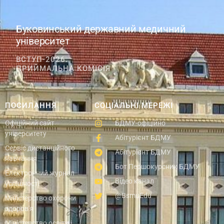
Буковинський державний медичний
університет
ВСТУП-2026.
ПРИЙМАЛЬНА КОМІСІЯ
ПОСИЛАННЯ
СОЦІАЛЬНІ МЕРЕЖІ
Офіційний сайт
БДМУ-офіційно
університету
Абітурієнт БДМУ
Сервіс дистанційного
Абітурієнт БДМУ
навчання
Бот Першокурсник БДМУ
Електронний журнал
Відео канал
успішності
@BsmuEdu
Міністерство охорони
здоров'я
Міністерство освіти і