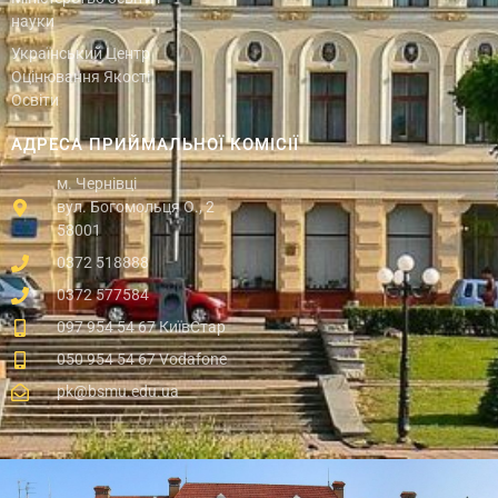
науки
Український Центр
Оцінювання Якості
Освіти
АДРЕСА ПРИЙМАЛЬНОЇ КОМІСІЇ
м. Чернівці
вул. Богомольця О., 2
58001
0372 518888
0372 577584
097 954 54 67 КиївСтар
050 954 54 67 Vodafone
pk@bsmu.edu.ua