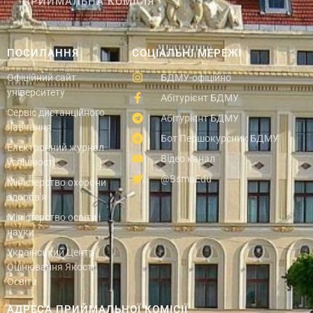
ПРИЙМАЛЬНА КОМІСІЯ
ПОСИЛАННЯ
СОЦІАЛЬНІ МЕРЕЖІ
Офіційний сайт
БДМУ-офіційно
університету
Абітурієнт БДМУ
Сервіс дистанційного
Абітурієнт БДМУ
навчання
Бот Першокурсник БДМУ
Електронний журнал
Відео канал
успішності
@BsmuEdu
Міністерство охорони
здоров'я
Міністерство освіти і
науки
Український Центр
Оцінювання Якості
Освіти
АДРЕСА ПРИЙМАЛЬНОЇ КОМІСІЇ