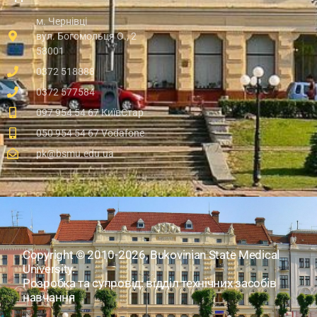
м. Чернівці
вул. Богомольця О., 2
58001
0372 518888
0372 577584
097 954 54 67 КиївСтар
050 954 54 67 Vodafone
pk@bsmu.edu.ua
Copyright © 2010-2026, Bukovinian State Medical
University.
Розробка та супровід: відділ технічних засобів
навчання