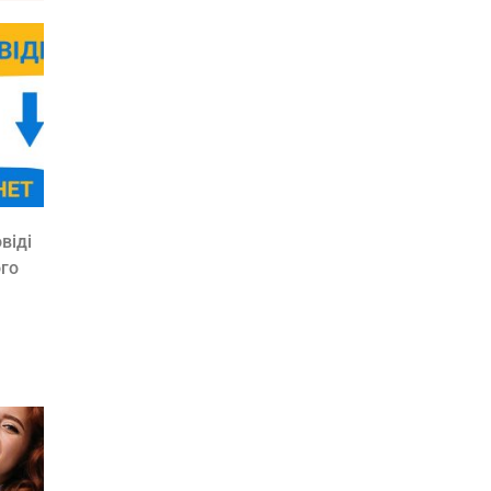
віді
ого