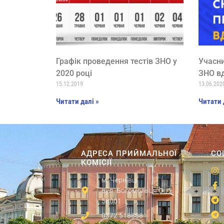
Графік проведення тестів ЗНО у
Учасн
2020 році
ЗНО в
15.12.2019
13.06.202
Читати далі »
Читати 
АДРЕСА ПРИЙМАЛЬНОЇ
СО
КОМІСІЇ
м. Чернівці
вул. Богомольця О., 2
58001
0372 518888