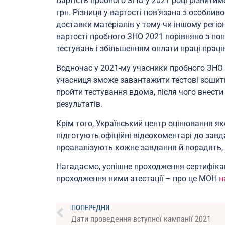
Вартість пробного ЗНО у 2021 році різнитим
грн. Різниця у вартості пов’язана з особлив
доставки матеріалів у тому чи іншому регіо
вартості пробного ЗНО 2021 порівняно з по
тестувань і збільшенням оплати праці праці
Водночас у 2021-му учасники пробного ЗНО
учасниця зможе завантажити тестові зошити 
пройти тестування вдома, після чого внести
результатів.
Крім того, Український центр оцінювання як
підготують офіційні відеокоментарі до зав
проаналізують кожне завдання й порадять,
Нагадаємо, успішне проходження сертифікац
проходження ними атестації – про це МОН
н
ПОПЕРЕДНЯ
Дати проведення вступної кампанії 2021