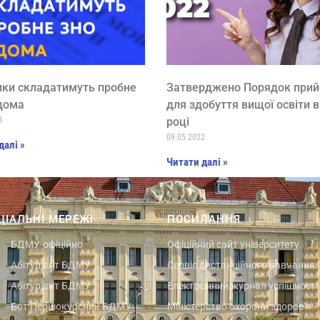
ики cкладатимуть пробне
Затверджено Порядок при
дома
для здобуття вищої освіти в
0
році
09.05.2022
далі »
Читати далі »
ЦІАЛЬНІ МЕРЕЖІ
ПОСИЛАННЯ
БДМУ-офіційно
Офіційний сайт університету
Абітурієнт БДМУ
Сервіс дистанційного навчання
Абітурієнт БДМУ
Електронний журнал успішності
Бот Першокурсник БДМУ
Міністерство охорони здоров'я