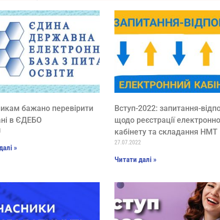
никам бажано перевірити
Вступ-2022: запитання-відпо
ані в ЄДЕБО
щодо реєстрації електронн
1
кабінету та складання НМТ
27.07.2022
далі »
Читати далі »