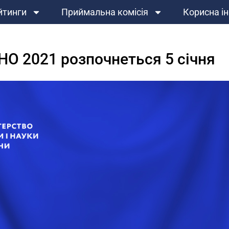
йтинги
Приймальна комісія
Корисна і
НО 2021 розпочнеться 5 січня