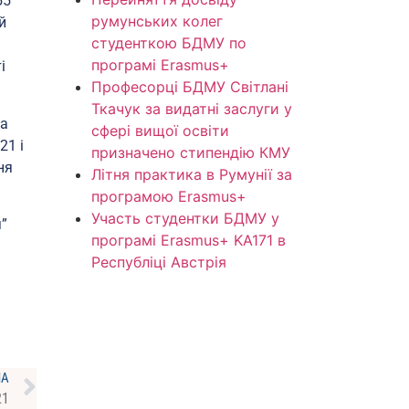
55
румунських колег
й
студенткою БДМУ по
програмі Erasmus+
і
Професорці БДМУ Світлані
Ткачук за видатні заслуги у
на
сфері вищої освіти
21 і
призначено стипендію КМУ
ня
Літня практика в Румунії за
програмою Erasmus+
Участь студентки БДМУ у
я”
програмі Erasmus+ KA171 в
Республіці Австрія
НА
21