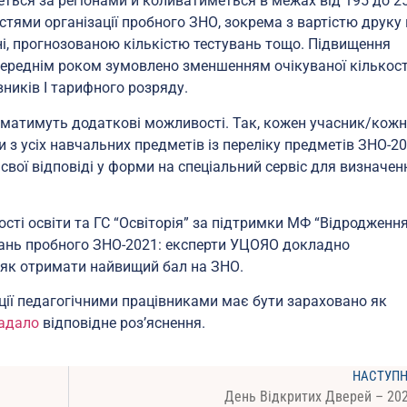
еться за регіонами й коливатиметься в межах від 195 до 2
остями організації пробного ЗНО, зокрема з вартістю друку 
ні, прогнозованою кількістю тестувань тощо. Підвищення
переднім роком зумовлено зменшенням очікуваної кількост
вників І тарифного розряду.
 матимуть додаткові можливості. Так, кожен учасник/кож
з усіх навчальних предметів із переліку предметів ЗНО-20
 свої відповіді у форми на спеціальний сервіс для визначен
ості освіти та ГС “Освіторія” за підтримки МФ “Відродженн
дань пробного ЗНО-2021: експерти УЦОЯО докладно
 як отримати найвищий бал на ЗНО.
ії педагогічними працівниками має бути зараховано як
адало
відповідне роз’яснення.
НАСТУП
День Відкритих Дверей – 20