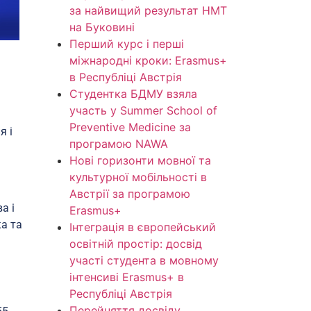
за найвищий результат НМТ
на Буковині
Перший курс і перші
міжнародні кроки: Erasmus+
в Республіці Австрія
Студентка БДМУ взяла
участь у Summer School of
Preventive Medicine за
я і
програмою NAWA
Нові горизонти мовної та
культурної мобільності в
Австрії за програмою
а і
Erasmus+
ка та
Інтеграція в європейський
освітній простір: досвід
участі студента в мовному
інтенсиві Erasmus+ в
Республіці Австрія
Перейняття досвіду