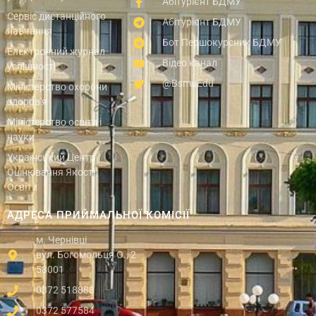
Абітурієнт БДМУ
Сервіс дистанційного
Абітурієнт БДМУ
навчання
Бот Першокурсник БДМУ
Електронний журнал
Відео канал
успішності
@BsmuEdu
Міністерство охорони
здоров'я
Міністерство освіти і
науки
Український Центр
Оцінювання Якості
Освіти
АДРЕСА ПРИЙМАЛЬНОЇ КОМІСІЇ
м. Чернівці
вул. Богомольця О., 2
58001
0372 518888
0372 577584