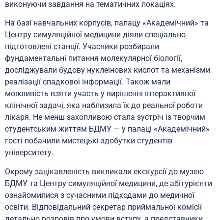
виконуючи завдання на тематичних локаціях.
На базі навчальних корпусів, палацу «Академічний» та
Центру симуляційної медицини діяли спеціально
підготовлені станції. Учасники розбирали
фундаментальні питання молекулярної біології,
досліджували будову нуклеїнових кислот та механізми
реалізації спадкової інформації. Також мали
можливість взяти участь у вирішенні інтерактивної
клінічної задачі, яка наблизила їх до реальної роботи
лікаря. Не менш захопливою стала зустріч із творчим
студентським життям БДМУ — у палаці «Академічний»
гості побачили мистецькі здобутки студентів
університету.
Окрему зацікавленість викликали екскурсії до музею
БДМУ та Центру симуляційної медицини, де абітурієнти
ознайомилися з сучасними підходами до медичної
освіти. Відповідальний секретар приймальної комісії
детально розповів про умови вступу, а представники