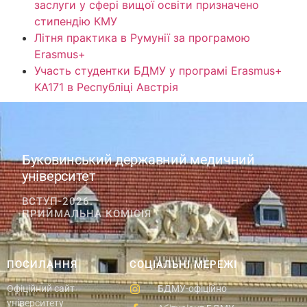
заслуги у сфері вищої освіти призначено
стипендію КМУ
Літня практика в Румунії за програмою
Erasmus+
Участь студентки БДМУ у програмі Erasmus+
KA171 в Республіці Австрія
Буковинський державний медичний
університет
ВСТУП-2026.
ПРИЙМАЛЬНА КОМІСІЯ
ПОСИЛАННЯ
СОЦІАЛЬНІ МЕРЕЖІ
Офіційний сайт
БДМУ-офіційно
університету