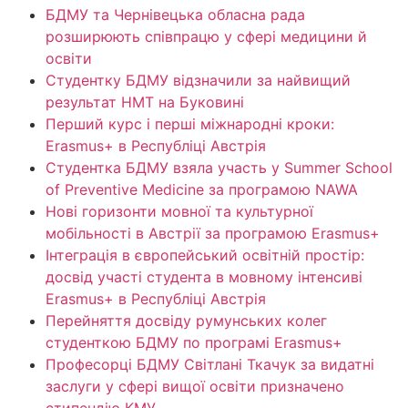
БДМУ та Чернівецька обласна рада
розширюють співпрацю у сфері медицини й
освіти
Студентку БДМУ відзначили за найвищий
результат НМТ на Буковині
Перший курс і перші міжнародні кроки:
Erasmus+ в Республіці Австрія
Студентка БДМУ взяла участь у Summer School
of Preventive Medicine за програмою NAWA
Нові горизонти мовної та культурної
мобільності в Австрії за програмою Erasmus+
Інтеграція в європейський освітній простір:
досвід участі студента в мовному інтенсиві
Erasmus+ в Республіці Австрія
Перейняття досвіду румунських колег
студенткою БДМУ по програмі Erasmus+
Професорці БДМУ Світлані Ткачук за видатні
заслуги у сфері вищої освіти призначено