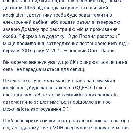
спеціальностей, яким надається особлива підтримка
держави. Щоб підтвердити право на сільський
коефіцієнт, вступнику треба буде завантажити в
електронний кабінет або подати разом з паперовою
заявою Довідку про реєстрацію місця проживання
особи. Її форма є в додатку 13 до Правил реєстрації
місця проживання, затверджених постановою КМУ від 2
березня 2016 року № 207», – пояснив Олег Шаров.
Він окремо звернув увагу, що СК поширюється лише на
села і не передбачається для селищ.
Перелік шкіл, учні яких мають право на сільський
коефіцієнт, буде завантажено в ЄДЕБО. Тож в
електронних кабінетах випускників таких закладів
автоматично з’являтиметься повідомлення про
можливість застосування СК.
Щоб перевірити списки шкіл, розташованих на території
сіл, у згаданому листі МОН звернулося з проханням про