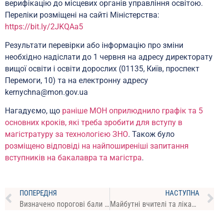
верифікацію до місцевих органів управління освітою.
Переліки розміщені на сайті Міністерства:
https://bit.ly/2JKQAa5
Результати перевірки або інформацію про зміни
необхідно надіслати до 1 червня на адресу директорату
вищої освіти і освіти дорослих (01135, Київ, проспект
Перемоги, 10) та на електронну адресу
kernychna@mon.gov.ua
Нагадуємо, що
раніше МОН оприлюднило графік та 5
основних кроків, які треба зробити для вступу в
магістратуру за технологією ЗНО
. Також було
розміщено відповіді на найпоширеніші запитання
вступників на бакалавра та магістра
.
ПОПЕРЕДНЯ
НАСТУПНА
Визначено порогові бали “склав/не склав” з усіх предметів ЗНО
Майбутні вчителі та лікарі, що працюватимуть в селах, можуть першочергово вступити на бюджет – МОН надало роз’яснення