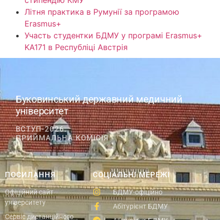
стипендію КМУ
Літня практика в Румунії за програмою
Erasmus+
Участь студентки БДМУ у програмі Erasmus+
KA171 в Республіці Австрія
Буковинський державний медичний
університет
ВСТУП-2026.
ПРИЙМАЛЬНА КОМІСІЯ
ПОСИЛАННЯ
СОЦІАЛЬНІ МЕРЕЖІ
Офіційний сайт
БДМУ-офіційно
університету
Абітурієнт БДМУ
Сервіс дистанційного