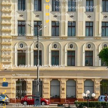
Абітурієнт БДМУ
навчання
Бот Першокурсник БДМУ
Електронний журнал
Відео канал
успішності
@BsmuEdu
Міністерство охорони
здоров'я
Міністерство освіти і
науки
Український Центр
Оцінювання Якості
Освіти
АДРЕСА ПРИЙМАЛЬНОЇ КОМІСІЇ
м. Чернівці
вул. Богомольця О., 2
58001
0372 518888
0372 577584
097 954 54 67 КиївСтар