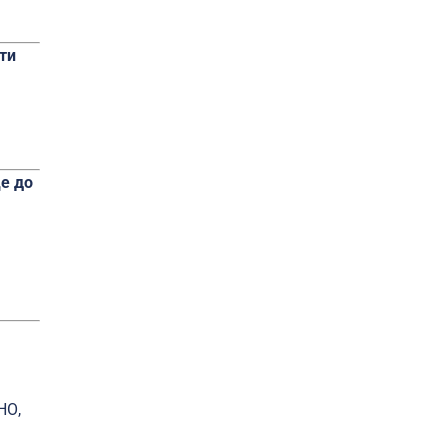
ти
це до
НО,