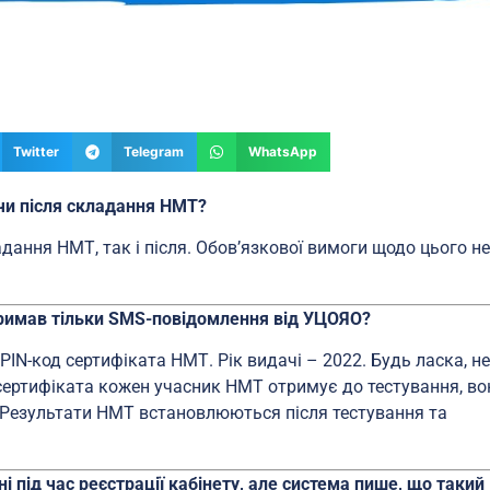
Twitter
Telegram
WhatsApp
 чи після складання НМТ?
дання НМТ, так і після. Обов’язкової вимоги щодо цього не
тримав тільки SMS-повідомлення від УЦОЯО?
PIN-код сертифіката НМТ. Рік видачі – 2022. Будь ласка, не
і сертифіката кожен учасник НМТ отримує до тестування, во
у. Результати НМТ встановлюються після тестування та
 під час реєстрації кабінету, але система пише, що такий