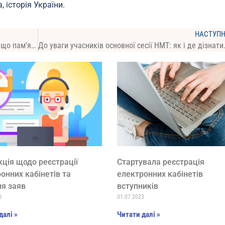
 історія України.
НАСТУП
Онлайн тестувальник: як користуватися, про що пам’ятати учасникові
До уваги учасників о
кція щодо реєстрації
Стартувала реєстрація
онних кабінетів та
електронних кабінетів
я заяв
вступників
0
01.07.2023
далі »
Читати далі »