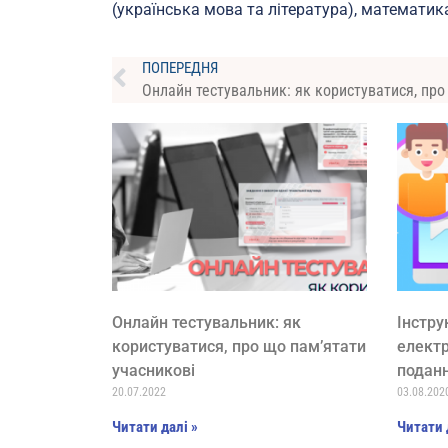
(українська мова та література), математика,
ПОПЕРЕДНЯ
Онлайн тестувальник: як
Інстру
користуватися, про що пам’ятати
електр
учасникові
поданн
20.07.2022
03.08.202
Читати далі »
Читати 