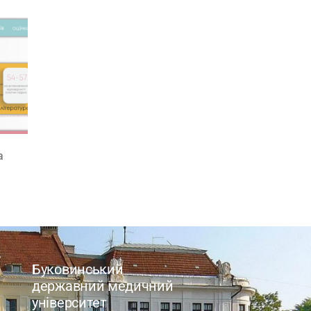
а
Буковинський
державний медичний
університет