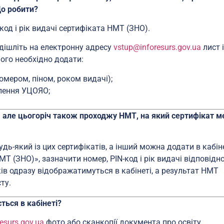
Що робити?
код і рік видачі сертифіката НМТ (ЗНО).
адішліть на електронну адресу
vstup@inforesurs.gov.ua
лист 
ого необхідно додати:
омером, піном, роком видачі);
млення УЦОЯО;
 але цьогоріч також проходжу НМТ, на який сертифікат м
дь-який із цих сертифікатів, а інший можна додати в кабін
МТ (ЗНО)», зазначити номер, PIN-код і рік видачі відповідн
ів одразу відображатимуться в кабінеті, а результат НМТ
ту.
ться в кабінеті?
esurs.gov.ua
фото або сканкопії документа про освіту,