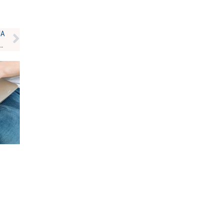
НА
сновної сесії НМТ: як і де дізнатися результати