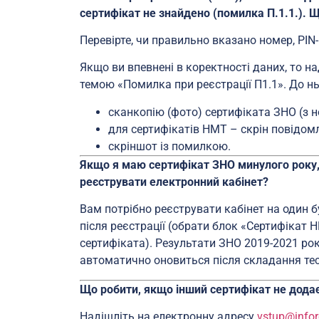
сертифікат не знайдено (помилка П.1.1.). 
Перевірте, чи правильно вказано номер, PIN-
Якщо ви впевнені в коректності даних, то н
темою «Помилка при реєстрації П1.1». До нь
сканкопію (фото) сертифіката ЗНО (з н
для сертифікатів НМТ – скрін повідо
скріншот із помилкою.
Якщо я маю сертифікат ЗНО минулого року,
реєструвати електронний кабінет?
Вам потрібно реєструвати кабінет на один бу
після реєстрації (обрати блок «Сертифікат Н
сертифіката). Результати ЗНО 2019-2021 рок
автоматично оновиться після складання тес
Що робити, якщо інший сертифікат не додає
Надішліть на електронну адресу
vstup@infor