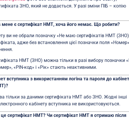
тифіката ЗНО, який не додається. У разі зміни ПІБ – копію
в мене є сертифікат НМТ, хоча його немає. Що робити?
ету ви не обрали позначку «Не маю сертифікатів НМТ (ЗНО)
ифіката, адже без встановлення цієї позначки поля «Номер»
нення.
тифіката НМТ (ЗНО) можна тільки в разі вибору позначки 
мер», «PIN-код» і «Рік» стають неактивними.
т вступника з використанням логіна та пароля до кабіне
МТ)?
ива тільки за даними сертифіката НМТ або ЗНО. Жодні інші
 електронного кабінету вступника не використовуються.
, це сертифікат НМТ? Чи сертифікат НМТ я отримаю після