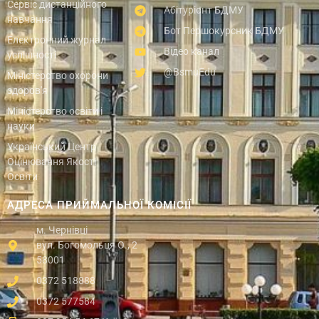
Сервіс дистанційного
Абітурієнт БДМУ
навчання
Бот Першокурсник БДМУ
Електронний журнал
Відео канал
успішності
@BsmuEdu
Міністерство охорони
здоров'я
Міністерство освіти і
науки
Український Центр
Оцінювання Якості
Освіти
АДРЕСА ПРИЙМАЛЬНОЇ КОМІСІЇ
м. Чернівці
вул. Богомольця О., 2
58001
0372 518888
0372 577584