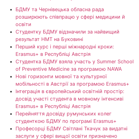
БДМУ та Чернівецька обласна рада
розширюють співпрацю у сфері медицини й
освіти
Студентку БДМУ відзначили за найвищий
результат НМТ на Буковині
Перший курс і перші міжнародні кроки:
Erasmus+ в Республіці Австрія
Студентка БДМУ взяла участь у Summer School
of Preventive Medicine за програмою NAWA
Нові горизонти мовної та культурної
мобільності в Австрії за програмою Erasmus+
Інтеграція в європейський освітній простір:
досвід участі студента в мовному інтенсиві
Erasmus+ в Республіці Австрія
Перейняття досвіду румунських колег
студенткою БДМУ по програмі Erasmus+
Професорці БДМУ Світлані Ткачук за видатні
заслуги у сфері вищої освіти призначено