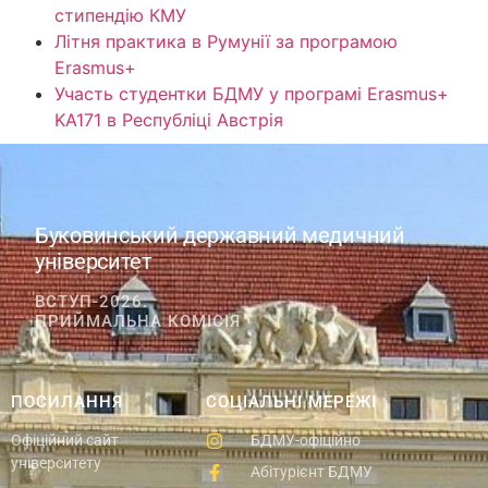
стипендію КМУ
Літня практика в Румунії за програмою
Erasmus+
Участь студентки БДМУ у програмі Erasmus+
KA171 в Республіці Австрія
Буковинський державний медичний
університет
ВСТУП-2026.
ПРИЙМАЛЬНА КОМІСІЯ
ПОСИЛАННЯ
СОЦІАЛЬНІ МЕРЕЖІ
Офіційний сайт
БДМУ-офіційно
університету
Абітурієнт БДМУ