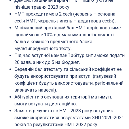
Демонстраційний варіант НМТ підготують не
пізніше травня 2023 року.
НМТ проходитиме в 2 сесії (червень – основна
сесія НМТ, червень-липень – додаткова сесія).
Мінімальний прохідний бал НМТ дорівнюватиме
щонайменше 10% від максимальної кількості
балів з кожного предметного блока
мультипредметного тесту.
Під час вступної кампанії абітурієнт зможе подати
20 заяв, з них до 5 на бюджет.
Середній бал атестату та сільський коефіцієнт не
будуть використовувати при вступі (галузевий
коефіцієнт будуть використовувати, регіональний
визначать навесні).
Абітурієнти з окупованих території матимуть
змогу вступати дистанційно.
Замість результатів НМТ 2023 року вступник
зможе скористатися результатами ЗНО 2020-2021
років та результатами НМТ 2022 року.