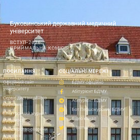
Буковинський державний медичний
університет
ВСТУП-2026.
ПРИЙМАЛЬНА КОМІСІЯ
ПОСИЛАННЯ
СОЦІАЛЬНІ МЕРЕЖІ
Офіційний сайт
БДМУ-офіційно
університету
Абітурієнт БДМУ
Сервіс дистанційного
Абітурієнт БДМУ
навчання
Бот Першокурсник БДМУ
Електронний журнал
Відео канал
успішності
@BsmuEdu
Міністерство охорони
здоров'я