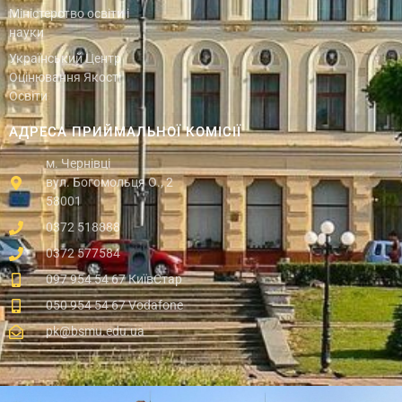
Міністерство освіти і
науки
Український Центр
Оцінювання Якості
Освіти
АДРЕСА ПРИЙМАЛЬНОЇ КОМІСІЇ
м. Чернівці
вул. Богомольця О., 2
58001
0372 518888
0372 577584
097 954 54 67 КиївСтар
050 954 54 67 Vodafone
pk@bsmu.edu.ua