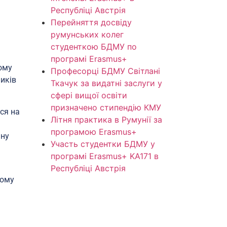
Республіці Австрія
Перейняття досвіду
румунських колег
студенткою БДМУ по
програмі Erasmus+
ому
Професорці БДМУ Світлані
иків
Ткачук за видатні заслуги у
сфері вищої освіти
призначено стипендію КМУ
ся на
Літня практика в Румунії за
програмою Erasmus+
ину
Участь студентки БДМУ у
програмі Erasmus+ KA171 в
Республіці Австрія
йому