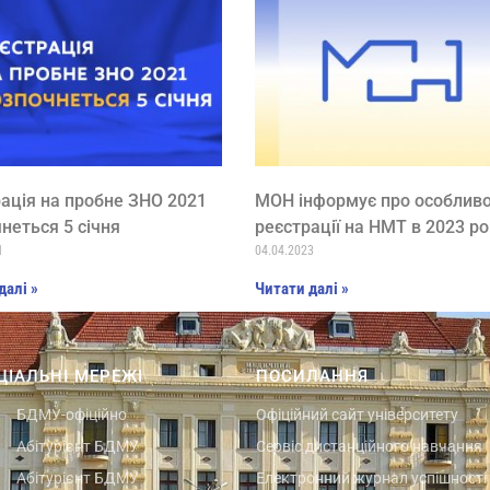
ація на пробне ЗНО 2021
МОН інформує про особливо
неться 5 січня
реєстрації на НМТ в 2023 ро
1
04.04.2023
далі »
Читати далі »
ЦІАЛЬНІ МЕРЕЖІ
ПОСИЛАННЯ
БДМУ-офіційно
Офіційний сайт університету
Абітурієнт БДМУ
Сервіс дистанційного навчання
Абітурієнт БДМУ
Електронний журнал успішності