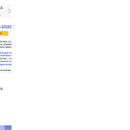
НА
і та чи можна їх змінювати – в Україні стартував прийом заяв до вишів
ов