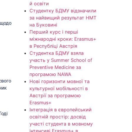
й освіти
Студентку БДМУ відзначили
за найвищий результат НМТ
 щодо
на Буковині
Перший курс і перші
міжнародні кроки: Erasmus+
в Республіці Австрія
Студентка БДМУ взяла
участь у Summer School of
Preventive Medicine за
програмою NAWA
свого
Нові горизонти мовної та
ник
культурної мобільності в
Австрії за програмою
Erasmus+
Інтеграція в європейський
Тоді
освітній простір: досвід
участі студента в мовному
інтенсиві Erasmus+ в