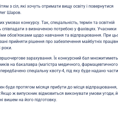
ям з сіл, які хочуть отримати вищу освіту і повернутися
лег Шаров.
х умовах конкурсу. Так, спеціальність, термін та освітній
ть співпадати з визначеною потребою у фахівцях. Учасники
оїми обов’язками щодо навчання та відпрацювання. При ць
зані прийняти рішення про забезпечення майбутніх працівн
 роки.
ершочергове зарахування. Їх конкурсний бал множитиметь
пників на бакалавра (магістра медичного, фармацевтичного
ередбачено спеціальну квоту-4, під яку буде надано част
ен буде протягом місяця прибути до місця відпрацювання,
. Якщо ж випускник відмовиться виконувати умови угоди, 
ні вишем на його підготовку.