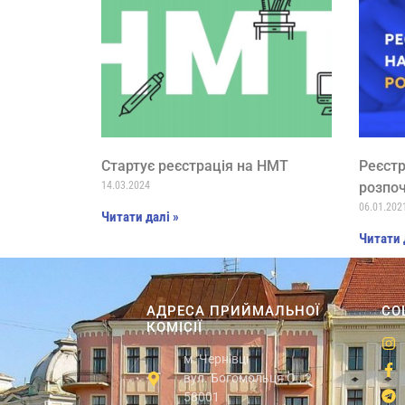
Cтартує реєстрація на НМТ
Реєстр
14.03.2024
розпоч
06.01.202
Читати далі »
Читати 
АДРЕСА ПРИЙМАЛЬНОЇ
СО
КОМІСІЇ
м. Чернівці
вул. Богомольця О., 2
58001