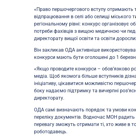
«Право першочергового вступу отримають ті
відпрацювання в селі або селищі міського т
регіональному рівні: конкурс організовує о
потреби фахівців з вищою медичною чи пед
директорату вищої освіти та освіти доросл
Він закликав ОДА активніше використовуват
конкурси мають бути оголошені до 1 березня,
«Якщо проводите конкурси – обов’язково роз
медіа. Щоб якомога більше вступників дізн
ініціативу, цікавитися можливістю першочер
боку надаємо підтримку та вичерпні роз’ясн
директорату.
ОДА самі визначають порядок та умови конк
переліку документів. Водночас МОН радить 
перевагу зможуть отримати ті, хто живе в т
роботодавець.