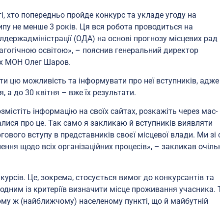
, хто попередньо пройде конкурс та укладе угоду на
ипу не менше 3 років. Ця вся робота проводиться на
блдержадміністрації (ОДА) на основі прогнозу місцевих рад
агогічною освітою», – пояснив генеральний директор
их МОН Олег Шаров.
и цю можливість та інформувати про неї вступників, адже
 а до 30 квітня – вже їх результати.
містіть інформацію на своїх сайтах, розкажіть через мас-
алися про це. Так само я закликаю й вступників виявляти
гового вступу в представників своєї місцевої влади. Ми зі 
ення щодо всіх організаційних процесів», – закликав очіль
урсів. Це, зокрема, стосується вимог до конкурсантів та
одним із критеріїв визначити місце проживання учасника. 
ому ж (найближчому) населеному пункті, що й майбутній