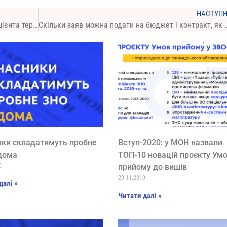
НАСТУП
Вступ 2019: для отримання сільського коефіцієнта термін реєстрації в селі не обмежується, але його треба підтвердити відповідною довідкою
Скільки заяв можна подати на бюджет і контракт, як виставити пріоритетност
ики cкладатимуть пробне
Вступ-2020: у МОН назвали
дома
ТОП-10 новацій проєкту Ум
0
прийому до вишів
29.11.2019
далі »
Читати далі »