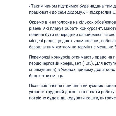
«Таким чином підтримка буде надана тим діт
працювати до себе додому», – підкреслив О
Окремо він наголосив на кількох обов’язкови
рівень, які планує обрати конкурсант, маю
повинні бути попередньо ознайомлені зі св
місцеві ради, що дають замовлення, зобов’я
безоплатним житлом на термін не менш як 3
Переможці конкурсів отримають право на п
першочерговий коефіцієнт (1,05). Для всту
спрямування) в Умовах прийому додатково п
бюджетних місць.
Після закінчення навчання випускник повин
укласти трудовий договір та почати роботу
потрібно буде відшкодувати кошти, витраче