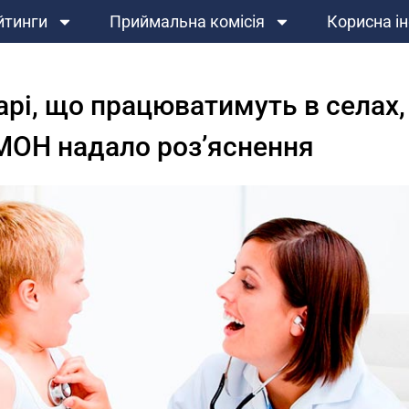
йтинги
Приймальна комісія
Корисна і
карі, що працюватимуть в села
МОН надало роз’яснення