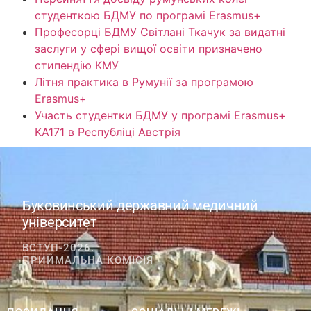
студенткою БДМУ по програмі Erasmus+
Професорці БДМУ Світлані Ткачук за видатні
заслуги у сфері вищої освіти призначено
стипендію КМУ
Літня практика в Румунії за програмою
Erasmus+
Участь студентки БДМУ у програмі Erasmus+
KA171 в Республіці Австрія
Буковинський державний медичний
університет
ВСТУП-2026.
ПРИЙМАЛЬНА КОМІСІЯ