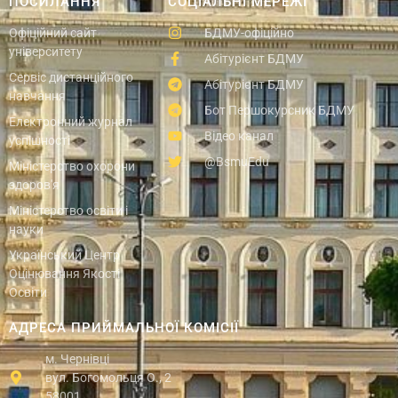
ПОСИЛАННЯ
СОЦІАЛЬНІ МЕРЕЖІ
Офіційний сайт
БДМУ-офіційно
університету
Абітурієнт БДМУ
Сервіс дистанційного
Абітурієнт БДМУ
навчання
Бот Першокурсник БДМУ
Електронний журнал
Відео канал
успішності
@BsmuEdu
Міністерство охорони
здоров'я
Міністерство освіти і
науки
Український Центр
Оцінювання Якості
Освіти
АДРЕСА ПРИЙМАЛЬНОЇ КОМІСІЇ
м. Чернівці
вул. Богомольця О., 2
58001