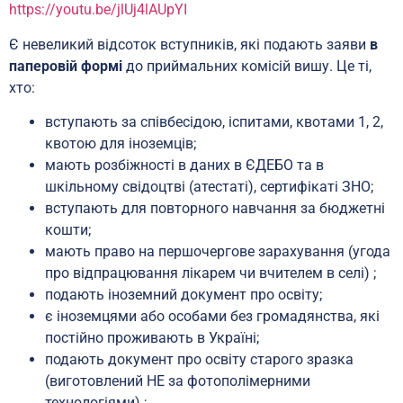
https://youtu.be/jlUj4lAUpYI
Є невеликий відсоток вступників, які подають заяви
в
паперовій формі
до приймальних комісій вишу. Це ті,
хто:
вступають за співбесідою, іспитами, квотами 1, 2,
квотою для іноземців;
мають розбіжності в даних в ЄДЕБО та в
шкільному свідоцтві (атестаті), сертифікаті ЗНО;
вступають для повторного навчання за бюджетні
кошти;
мають право на першочергове зарахування (угода
про відпрацювання лікарем чи вчителем в селі) ;
подають іноземний документ про освіту;
є іноземцями або особами без громадянства, які
постійно проживають в Україні;
подають документ про освіту старого зразка
(виготовлений НЕ за фотополімерними
технологіями) ;