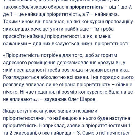
також обов’язково обирає її
пріоритетність
– від 1 до 7,
де 1 – це найвища пріоритетність, а 7 – найнижча.
Таким чином він позначає, на які конкурсні пропозиції у
яких вишах хоче вступити найбільше – їм треба
присвоїти найвищі пріоритетності, а які є менш
бажаними – для них вказуються нижчі пріоритетності.
«Пріоритетність потрібна для того, щоб алгоритм
адресного розміщення держзамовлення «розумів», у
якій послідовності треба розглядати заяви вступника.
Розглядаються абсолютно всі заяви. І на порядок цього
розгляду впливає лише обрана пріоритетність – більше
нічого. Ні час подання, ні розмір конкурсного бала на це
не впливають», – зауважив Олег Шаров.
Якщо вступник анулює заяви з першими
пріоритетностями, то найвищою в нього буде наступна
пріоритетність. Наприклад, заяви з пріоритетностями 1
та 2 скасовані, отже найвища – 3. Саме з неї почнеться