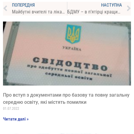
ПОПЕРЕДНЯ
НАСТУПНА
Майбутні вчителі та лікарі, що працюватимуть в селах, можуть першочергово вступити на бюджет – МОН надало роз’яснення
БДМУ – в п’ятірці кращих закладів вищої освіти західного регіону України
Про вступ з документами про базову та повну загальну
середню освіту, які містять помилки
01.07.2022
Читати далі »