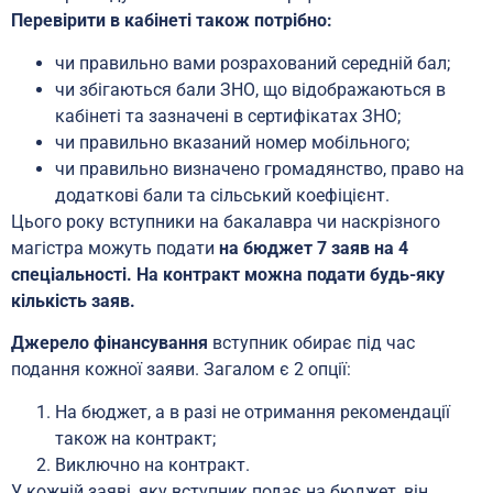
Перевірити
в кабінеті також потрібно:
чи правильно вами розрахований середній бал;
чи збігаються бали ЗНО, що відображаються в
кабінеті та зазначені в сертифікатах ЗНО;
чи правильно вказаний номер мобільного;
чи правильно визначено громадянство, право на
додаткові бали та сільський коефіцієнт.
Цього року вступники на бакалавра чи наскрізного
магістра можуть подати
на бюджет 7 заяв на 4
спеціальності. На контракт можна подати будь-яку
кількість заяв.
Джерело фінансування
вступник обирає під час
подання кожної заяви. Загалом є 2 опції:
На бюджет, а в разі не отримання рекомендації
також на контракт;
Виключно на контракт.
У кожній заяві, яку вступник подає на бюджет, він