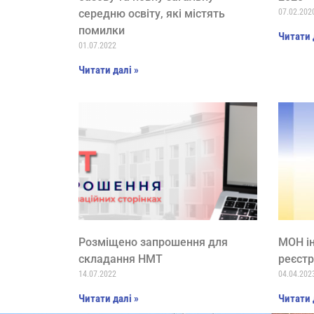
середню освіту, які містять
07.02.202
помилки
Читати 
01.07.2022
Читати далі »
Розміщено запрошення для
МОН ін
складання НМТ
реєстр
14.07.2022
04.04.202
Читати далі »
Читати 