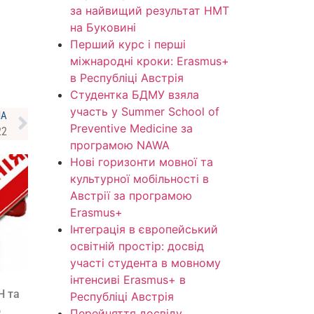
за найвищий результат НМТ
на Буковині
Перший курс і перші
міжнародні кроки: Erasmus+
в Республіці Австрія
Студентка БДМУ взяла
участь у Summer School of
НА
Preventive Medicine за
22
програмою NAWA
Нові горизонти мовної та
культурної мобільності в
Австрії за програмою
Erasmus+
Інтеграція в європейський
освітній простір: досвід
участі студента в мовному
інтенсиві Erasmus+ в
Н та
Республіці Австрія
о
Перейняття досвіду