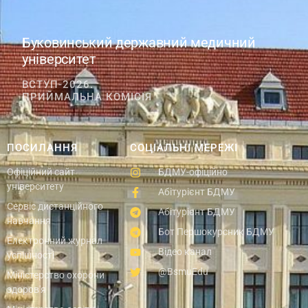
Буковинський державний медичний
університет
ВСТУП-2026.
ПРИЙМАЛЬНА КОМІСІЯ
ПОСИЛАННЯ
СОЦІАЛЬНІ МЕРЕЖІ
Офіційний сайт
БДМУ-офіційно
університету
Абітурієнт БДМУ
Сервіс дистанційного
Абітурієнт БДМУ
навчання
Бот Першокурсник БДМУ
Електронний журнал
Відео канал
успішності
@BsmuEdu
Міністерство охорони
здоров'я