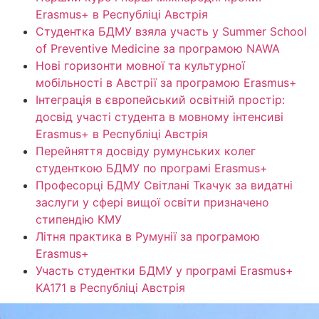
Erasmus+ в Республіці Австрія
Студентка БДМУ взяла участь у Summer School
of Preventive Medicine за програмою NAWA
Нові горизонти мовної та культурної
мобільності в Австрії за програмою Erasmus+
Інтеграція в європейський освітній простір:
досвід участі студента в мовному інтенсиві
Erasmus+ в Республіці Австрія
Перейняття досвіду румунських колег
студенткою БДМУ по програмі Erasmus+
Професорці БДМУ Світлані Ткачук за видатні
заслуги у сфері вищої освіти призначено
стипендію КМУ
Літня практика в Румунії за програмою
Erasmus+
Участь студентки БДМУ у програмі Erasmus+
KA171 в Республіці Австрія