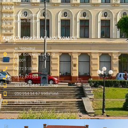
Міністерство освіти і
науки
Український Центр
Оцінювання Якості
Освіти
АДРЕСА ПРИЙМАЛЬНОЇ КОМІСІЇ
м. Чернівці
вул. Богомольця О., 2
58001
0372 518888
0372 577584
097 954 54 67 КиївСтар
050 954 54 67 Vodafone
pk@bsmu.edu.ua