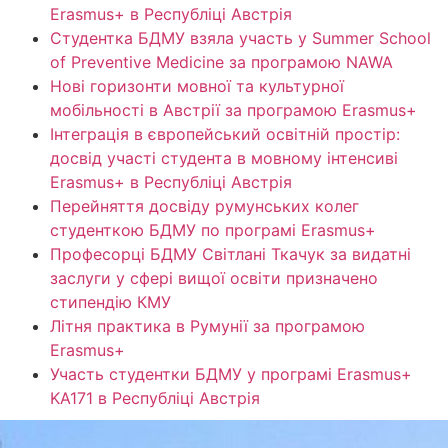
Erasmus+ в Республіці Австрія
Студентка БДМУ взяла участь у Summer School
of Preventive Medicine за програмою NAWA
Нові горизонти мовної та культурної
мобільності в Австрії за програмою Erasmus+
Інтеграція в європейський освітній простір:
досвід участі студента в мовному інтенсиві
Erasmus+ в Республіці Австрія
Перейняття досвіду румунських колег
студенткою БДМУ по програмі Erasmus+
Професорці БДМУ Світлані Ткачук за видатні
заслуги у сфері вищої освіти призначено
стипендію КМУ
Літня практика в Румунії за програмою
Erasmus+
Участь студентки БДМУ у програмі Erasmus+
KA171 в Республіці Австрія