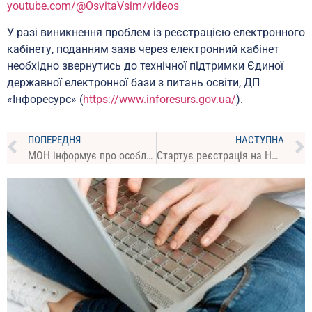
youtube.com/@OsvitaVsim/videos
У разі виникнення проблем із реєстрацією електронного
кабінету, поданням заяв через електронний кабінет
необхідно звернутись до технічної підтримки Єдиної
державної електронної бази з питань освіти, ДП
«Інфоресурс» (
https://www.inforesurs.gov.ua/
).
ПОПЕРЕДНЯ
НАСТУПНА
МОН інформує про особливості реєстрації на НМТ в 2023 році
Cтартує реєстрація на НМТ