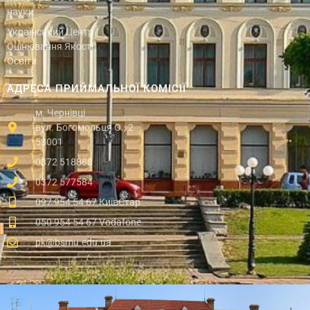
науки
Український Центр
Оцінювання Якості
Освіти
АДРЕСА ПРИЙМАЛЬНОЇ КОМІСІЇ
м. Чернівці
вул. Богомольця О., 2
58001
0372 518888
0372 577584
097 954 54 67 КиївСтар
050 954 54 67 Vodafone
pk@bsmu.edu.ua