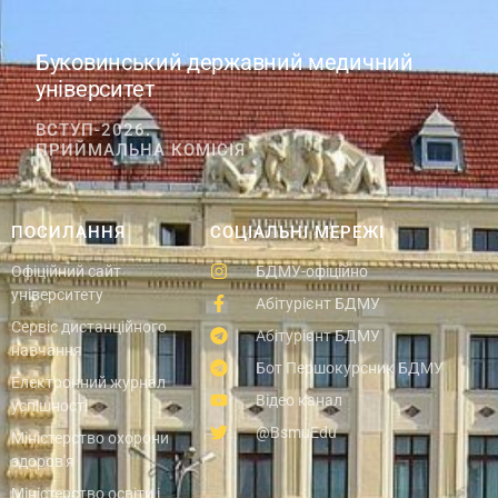
Буковинський державний медичний
університет
ВСТУП-2026.
ПРИЙМАЛЬНА КОМІСІЯ
ПОСИЛАННЯ
СОЦІАЛЬНІ МЕРЕЖІ
Офіційний сайт
БДМУ-офіційно
університету
Абітурієнт БДМУ
Сервіс дистанційного
Абітурієнт БДМУ
навчання
Бот Першокурсник БДМУ
Електронний журнал
Відео канал
успішності
@BsmuEdu
Міністерство охорони
здоров'я
Міністерство освіти і