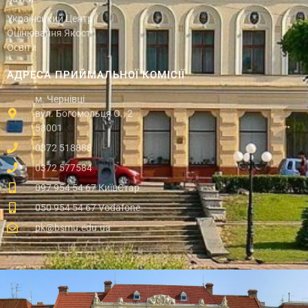
Український Центр
Оцінювання Якості
Освіти
АДРЕСА ПРИЙМАЛЬНОЇ КОМІСІЇ
м. Чернівці
вул. Богомольця О., 2
58001
0372 518888
0372 577584
097 954 54 67 КиївСтар
050 954 54 67 Vodafone
pk@bsmu.edu.ua