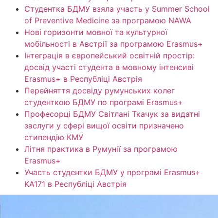
Студентка БДМУ взяла участь у Summer School
of Preventive Medicine за програмою NAWA
Нові горизонти мовної та культурної
мобільності в Австрії за програмою Erasmus+
Інтеграція в європейський освітній простір:
досвід участі студента в мовному інтенсиві
Erasmus+ в Республіці Австрія
Перейняття досвіду румунських колег
студенткою БДМУ по програмі Erasmus+
Професорці БДМУ Світлані Ткачук за видатні
заслуги у сфері вищої освіти призначено
стипендію КМУ
Літня практика в Румунії за програмою
Erasmus+
Участь студентки БДМУ у програмі Erasmus+
KA171 в Республіці Австрія