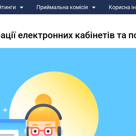
йтинги
Приймальна комісія
Корисна і
ації електронних кабінетів та 