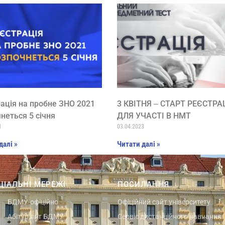
ація на пробне ЗНО 2021
3 КВІТНЯ ‒ СТАРТ РЕЄСТРАЦ
неться 5 січня
ДЛЯ УЧАСТІ В НМТ
1
03.04.2023
далі »
Читати далі »
ЦІАЛЬНІ МЕРЕЖІ
ПОСИЛАННЯ
БДМУ-офіційно
Офіційний сайт університету
Абітурієнт БДМУ
Сервіс дистанційного навчання