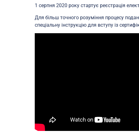
1 серпня 2020 року стартує реєстрація елек
Для більш точного розуміння процесу пода
спеціальну інструкцію для вступу із сертифі