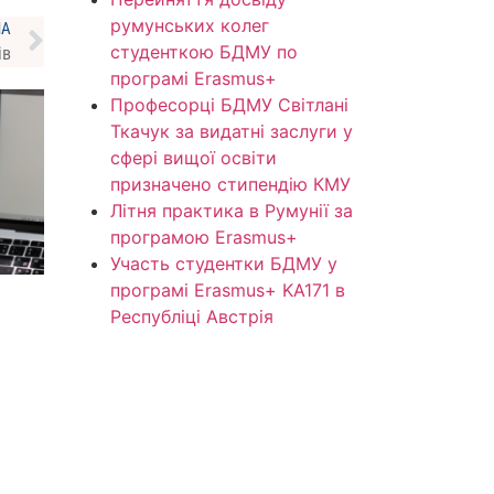
румунських колег
НА
студенткою БДМУ по
ів
програмі Erasmus+
Професорці БДМУ Світлані
Ткачук за видатні заслуги у
сфері вищої освіти
призначено стипендію КМУ
Літня практика в Румунії за
програмою Erasmus+
Участь студентки БДМУ у
програмі Erasmus+ KA171 в
Республіці Австрія