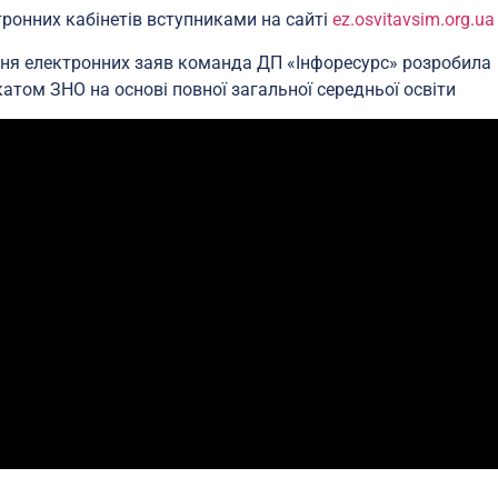
тронних кабінетів вступниками на сайті
ez.osvitavsim.org.ua
ння електронних заяв команда ДП «Інфоресурс» розробила
катом ЗНО на основі повної загальної середньої освіти