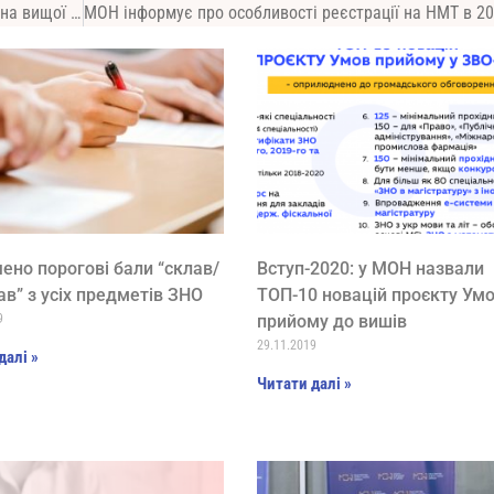
Порядок прийому на навчання для здобуття на вищої освіти – 2023: основні тези
ено порогові бали “склав/
Вступ-2020: у МОН назвали
ав” з усіх предметів ЗНО
ТОП-10 новацій проєкту Ум
9
прийому до вишів
29.11.2019
далі »
Читати далі »