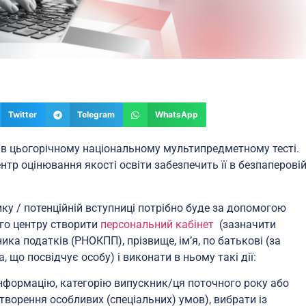
Twitter
Telegram
WhatsApp
і в цьогорічному національному мультипредметному тесті.
нтр оцінювання якості освіти забезпечить її в безпаперові
ку / потенційній вступниці потрібно буде за допомогою
ого центру створити
персональний кабінет
(зазначити
ка податків (РНОКПП), прізвище, ім’я, по батькові (за
, що посвідчує особу) і виконати в ньому такі дії:
інформацію, категорію випускник/ця поточного року або
творення особливих (спеціальних) умов), вибрати із