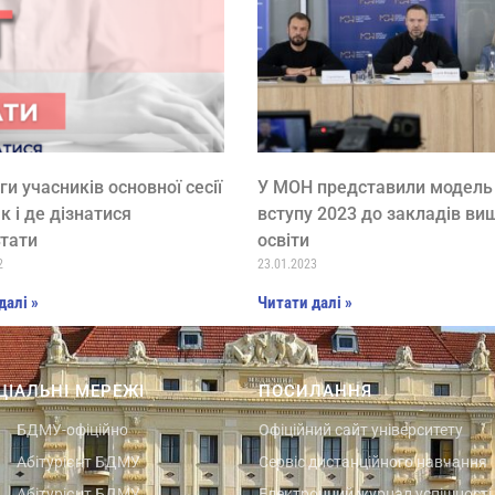
ги учасників основної сесії
У МОН представили модель
к і де дізнатися
вступу 2023 до закладів ви
тати
освіти
2
23.01.2023
далі »
Читати далі »
ЦІАЛЬНІ МЕРЕЖІ
ПОСИЛАННЯ
БДМУ-офіційно
Офіційний сайт університету
Абітурієнт БДМУ
Сервіс дистанційного навчання
Абітурієнт БДМУ
Електронний журнал успішності