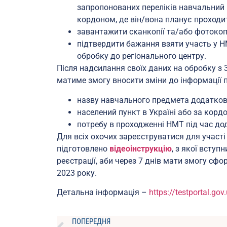
запропонованих переліків навчальний 
кордоном, де він/вона планує проходи
завантажити сканкопії та/або фотокопі
підтвердити бажання взяти участь у НМ
обробку до регіонального центру.
Після надсилання своїх даних на обробку з 
матиме змогу вносити зміни до інформації п
назву навчального предмета додатково
населений пункт в Україні або за корд
потребу в проходженні НМТ під час дода
Для всіх охочих зареєструватися для участ
підготовлено
відеоінструкцію
, з якої вступ
реєстрації, аби через 7 днів мати змогу сф
2023 року.
Детальна інформація –
https://testportal.gov
ПОПЕРЕДНЯ