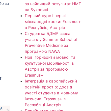
за найвищий результат НМТ
бо за
на Буковині
Перший курс і перші
міжнародні кроки: Erasmus+
в Республіці Австрія
Студентка БДМУ взяла
участь у Summer School of
Preventive Medicine за
програмою NAWA
Нові горизонти мовної та
культурної мобільності в
Австрії за програмою
Erasmus+
Т
Інтеграція в європейський
освітній простір: досвід
участі студента в мовному
інтенсиві Erasmus+ в
Республіці Австрія
НА
Перейняття досвіду