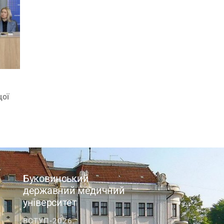
щої
Буковинський
державний медичний
університет
ВСТУП-2026.