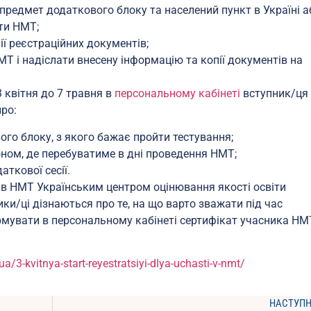
предмет додаткового блоку та населений пункт в Україні а
ти НМТ;
ї реєстраційних документів;
Т і надіслати внесену інформацію та копії документів на
3 квітня до 7 травня в
персональному кабінеті
вступник/ця
ро:
го блоку, з якого бажає пройти тестування;
оном, де перебуватиме в дні проведення НМТ;
ткової сесії.
і в НМТ Українським центром оцінювання якості освіти
ники/ці дізнаються про те, на що варто зважати під час
ормувати в персональному кабінеті сертифікат учасника НМ
.ua/3-kvitnya-start-reyestratsiyi-dlya-uchasti-v-nmt/
НАСТУП