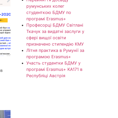
МОН інформує про особливості реєстрації на НМТ в 2023 році
румунських колег
студенткою БДМУ по
програмі Erasmus+
Професорці БДМУ Світлані
Ткачук за видатні заслуги у
сфері вищої освіти
призначено стипендію КМУ
Літня практика в Румунії за
програмою Erasmus+
Участь студентки БДМУ у
програмі Erasmus+ KA171 в
ов
Республіці Австрія