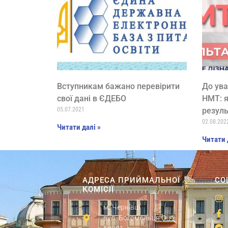
Вступникам бажано перевірити
До ува
свої дані в ЄДЕБО
НМТ: я
05.07.2021
резуль
02.08.202
Читати далі »
Читати 
АДРЕСА ПРИЙМАЛЬНОЇ
СО
КОМІСІЇ
м. Чернівці
вул. Богомольця О., 2