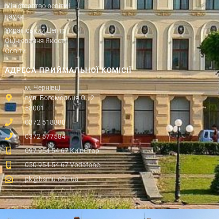
Міністерство освіти і
науки
Український Центр
Оцінювання Якості
Освіти
АДРЕСА ПРИЙМАЛЬНОЇ КОМІСІЇ
м. Чернівці
вул. Богомольця О., 2
58001
0372 518888
0372 577584
097 954 54 67 КиївСтар
050 954 54 67 Vodafone
pk@bsmu.edu.ua