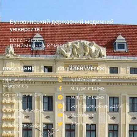
Буковинський державний медичний
університет
ВСТУП-2026.
ПРИЙМАЛЬНА КОМІСІЯ
ПОСИЛАННЯ
СОЦІАЛЬНІ МЕРЕЖІ
Офіційний сайт
БДМУ-офіційно
університету
Абітурієнт БДМУ
Сервіс дистанційного
Абітурієнт БДМУ
навчання
Бот Першокурсник БДМУ
Електронний журнал
Відео канал
успішності
@BsmuEdu
Міністерство охорони
здоров'я