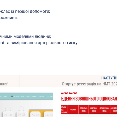
-клас із першої допомоги;
орожнини;
мічними моделями людини;
ві та вимірювання артеріального тиску.
НАСТУП
ання!
Стартує реєстрація на НМТ-20