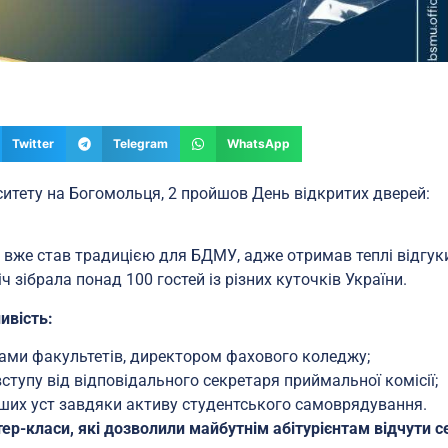
Twitter
Telegram
WhatsApp
ситету на Богомольця, 2 пройшов День відкритих дверей:
вже став традицією для БДМУ, адже отримав теплі відгук
тріч зібрала понад 100 гостей із різних куточків України.
ивість:
ами факультетів, директором фахового коледжу;
тупу від відповідального секретаря приймальної комісії;
рших уст завдяки активу студентського самоврядування.
ер-класи, які дозволили майбутнім абітурієнтам відчути с