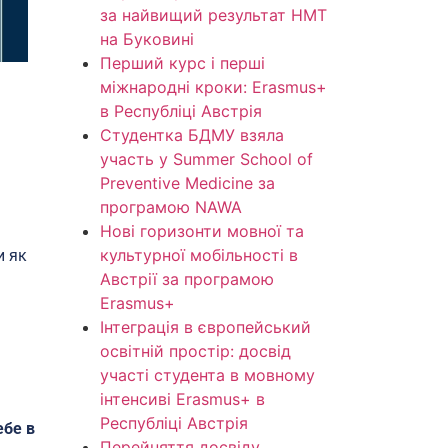
за найвищий результат НМТ
на Буковині
Перший курс і перші
міжнародні кроки: Erasmus+
в Республіці Австрія
Студентка БДМУ взяла
участь у Summer School of
Preventive Medicine за
програмою NAWA
Нові горизонти мовної та
культурної мобільності в
и як
Австрії за програмою
Erasmus+
Інтеграція в європейський
освітній простір: досвід
участі студента в мовному
інтенсиві Erasmus+ в
Республіці Австрія
ебе в
Перейняття досвіду