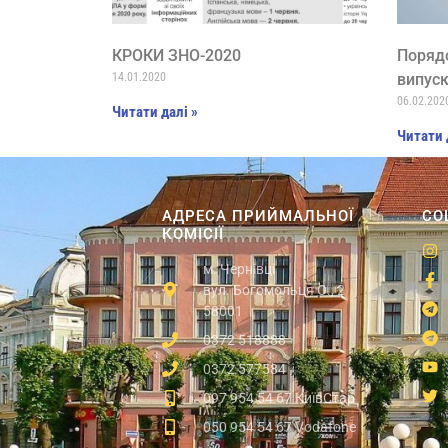
КРОКИ ЗНО-2020
Порядо
14.01.2020
випуск
06.02.202
Читати далі »
Читати 
АДРЕСА ПРИЙМАЛЬНОЇ
СО
КОМІСІЇ
м. Чернівці
вул. Богомольця О., 2
58001
0372 518888
0372 577584
097 954 54 67 КиївСтар
050 954 54 67 Vodafone