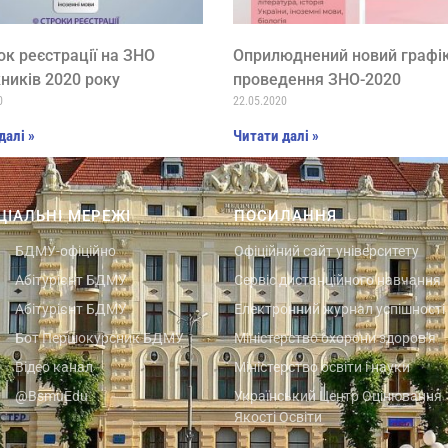
к реєстрації на ЗНО
Оприлюднений новий графі
ників 2020 року
проведення ЗНО-2020
0
22.05.2020
далі »
Читати далі »
ЦІАЛЬНІ МЕРЕЖІ
ПОСИЛАННЯ
БДМУ-офіційно
Офіційний сайт університету
Абітурієнт БДМУ
Сервіс дистанційного навчання
Абітурієнт БДМУ
Електронний журнал успішності
Бот Першокурсник БДМУ
Міністерство охорони здоров'я
Відео канал
Міністерство освіти і науки
@BsmuEdu
Український Центр Оцінювання
Якості Освіти