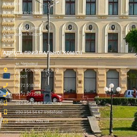
здоров'я
Міністерство освіти і
науки
Український Центр
Оцінювання Якості
Освіти
АДРЕСА ПРИЙМАЛЬНОЇ КОМІСІЇ
м. Чернівці
вул. Богомольця О., 2
58001
0372 518888
0372 577584
097 954 54 67 КиївСтар
050 954 54 67 Vodafone
pk@bsmu.edu.ua