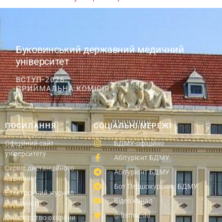
Буковинський державний медичний
університет
ВСТУП-2026.
ПРИЙМАЛЬНА КОМІСІЯ
ПОСИЛАННЯ
СОЦІАЛЬНІ МЕРЕЖІ
Офіційний сайт
БДМУ-офіційно
університету
Абітурієнт БДМУ
Сервіс дистанційного
Абітурієнт БДМУ
навчання
Бот Першокурсник БДМУ
Електронний журнал
Відео канал
успішності
@BsmuEdu
Міністерство охорони