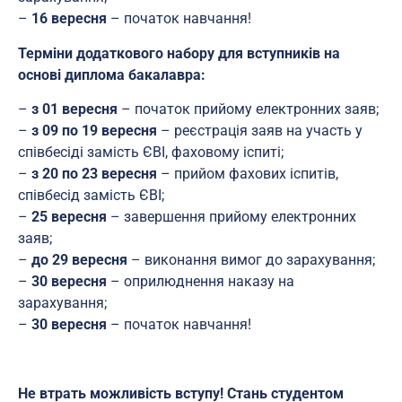
–
16 вересня
– початок навчання!
Терміни додаткового набору для вступників на
основі
диплома бакалавра:
–
з 01 вересня
– початок прийому електронних заяв;
–
з 09 по 19 вересня
– реєстрація заяв на участь у
співбесіді замість ЄВІ, фаховому іспиті;
–
з 20 по 23 вересня
– прийом фахових іспитів,
співбесід замість ЄВІ;
–
25 вересня
– завершення прийому електронних
заяв;
–
до 29 вересня
– виконання вимог до зарахування;
–
30 вересня
– оприлюднення наказу на
зарахування;
–
30 вересня
– початок навчання!
Не втрать можливість вступу! Стань студентом