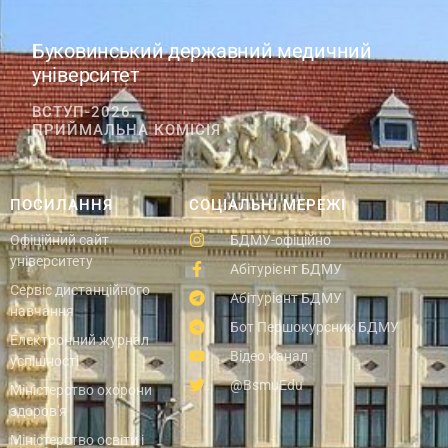
Буковинський державний медичний
університет
ВСТУП-2026.
ПРИЙМАЛЬНА КОМІСІЯ
ПОСИЛАННЯ
СОЦІАЛЬНІ МЕРЕЖІ
Офіційний сайт
БДМУ-офіційно
університету
Абітурієнт БДМУ
Сервіс дистанційного
Абітурієнт БДМУ
навчання
Бот Першокурсник БДМУ
Електронний журнал
Відео канал
успішності
@BsmuEdu
Міністерство охорони
здоров'я
Міністерство освіти і