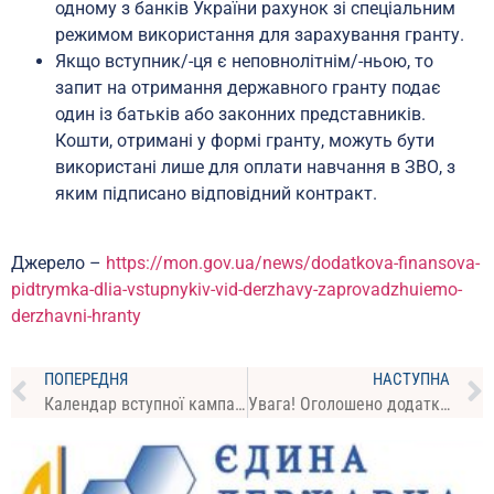
одному з банків України рахунок зі спеціальним
режимом використання для зарахування гранту.
Якщо вступник/-ця є неповнолітнім/-ньою, то
запит на отримання державного гранту подає
один із батьків або законних представників.
Кошти, отримані у формі гранту, можуть бути
використані лише для оплати навчання в ЗВО, з
яким підписано відповідний контракт.
Джерело –
https://mon.gov.ua/news/dodatkova-finansova-
pidtrymka-dlia-vstupnykiv-vid-derzhavy-zaprovadzhuiemo-
derzhavni-hranty
ПОПЕРЕДНЯ
НАСТУПНА
Календар вступної кампанії-2024
Увага! Оголошено додатковий набір на навчання!