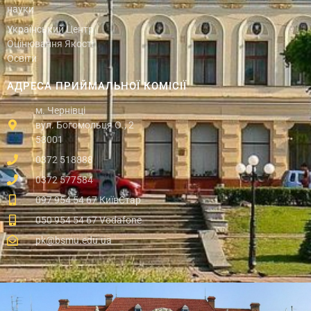
науки
Український Центр
Оцінювання Якості
Освіти
АДРЕСА ПРИЙМАЛЬНОЇ КОМІСІЇ
м. Чернівці
вул. Богомольця О., 2
58001
0372 518888
0372 577584
097 954 54 67 КиївСтар
050 954 54 67 Vodafone
pk@bsmu.edu.ua