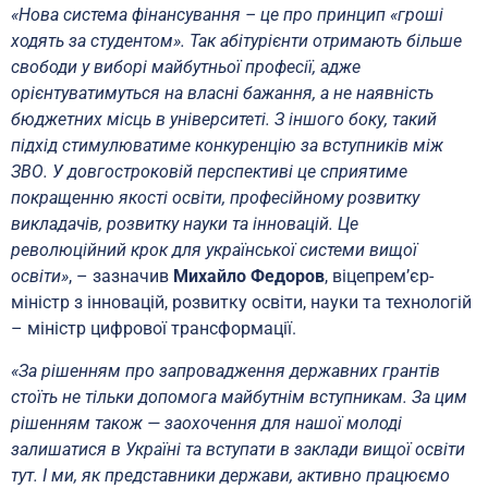
«Нова система фінансування – це про принцип «гроші
ходять за студентом». Так абітурієнти отримають більше
свободи у виборі майбутньої професії, адже
орієнтуватимуться на власні бажання, а не наявність
бюджетних місць в університеті. З іншого боку, такий
підхід стимулюватиме конкуренцію за вступників між
ЗВО. У довгостроковій перспективі це сприятиме
покращенню якості освіти, професійному розвитку
викладачів, розвитку науки та інновацій. Це
революційний крок для української системи вищої
освіти»
, – зазначив
Михайло Федоров
, віцепрем’єр-
міністр з інновацій, розвитку освіти, науки та технологій
– міністр цифрової трансформації.
«За рішенням про запровадження державних грантів
стоїть не тільки допомога майбутнім вступникам. За цим
рішенням також — заохочення для нашої молоді
залишатися в Україні та вступати в заклади вищої освіти
тут. І ми, як представники держави, активно працюємо